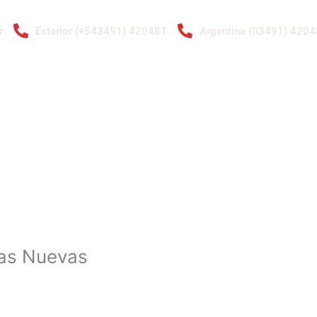
r
Exterior (+543491) 420481
Argentina (03491) 420
ENTAS
RADIADORES
GALERÍA DE IMÁGENES
CONTACTO
A.
vas Nuevas