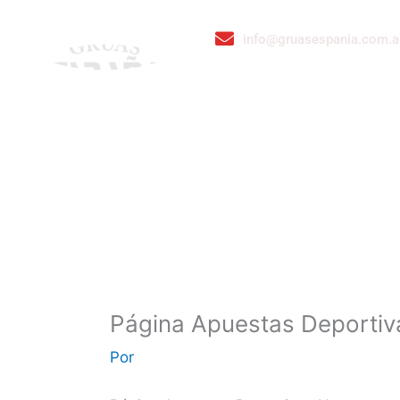
Ir
al
contenido
info@gruasespania.com.a
EMPRESA
SERVICIOS
V
Bienvenidos a GRÚAS ESPAÑA S.
Página Apuestas Deporti
Por