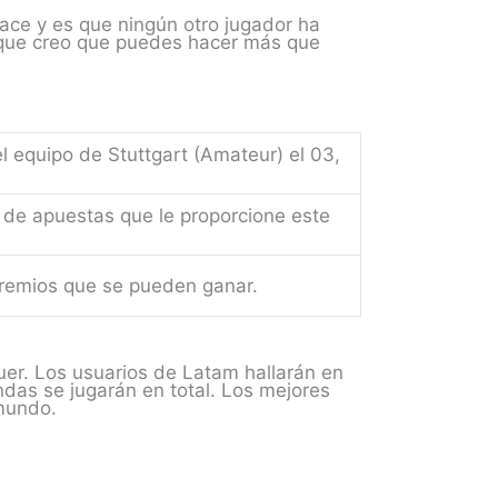
lace y es que ningún otro jugador ha
rque creo que puedes hacer más que
l equipo de Stuttgart (Amateur) el 03,
de apuestas que le proporcione este
premios que se pueden ganar.
er. Los usuarios de Latam hallarán en
das se jugarán en total. Los mejores
 mundo.