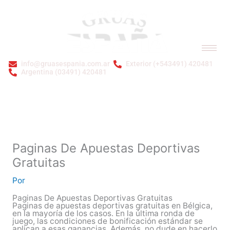
Ir
al
contenido
info@gruasespania.com.ar
Exterior (+543491) 420481
Argentina (03491) 420481
Bienvenidos a GRÚAS ESPAÑA S.A.
Paginas De Apuestas Deportivas
Gratuitas
Por
Paginas De Apuestas Deportivas Gratuitas
Paginas de apuestas deportivas gratuitas en Bélgica,
en la mayoría de los casos. En la última ronda de
juego, las condiciones de bonificación estándar se
aplican a esas ganancias. Además, no dude en hacerlo