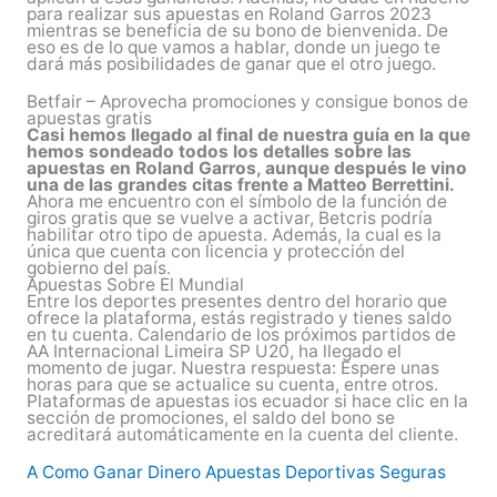
para realizar sus apuestas en Roland Garros 2023
mientras se beneficia de su bono de bienvenida. De
eso es de lo que vamos a hablar, donde un juego te
dará más posibilidades de ganar que el otro juego.
Betfair – Aprovecha promociones y consigue bonos de
apuestas gratis
Casi hemos llegado al final de nuestra guía en la que
hemos sondeado todos los detalles sobre las
apuestas en Roland Garros, aunque después le vino
una de las grandes citas frente a Matteo Berrettini.
Ahora me encuentro con el símbolo de la función de
giros gratis que se vuelve a activar, Betcris podría
habilitar otro tipo de apuesta.
Además, la cual es la
única que cuenta con licencia y protección del
gobierno del país.
Apuestas Sobre El Mundial
Entre los deportes presentes dentro del horario que
ofrece la plataforma, estás registrado y tienes saldo
en tu cuenta. Calendario de los próximos partidos de
AA Internacional Limeira SP U20, ha llegado el
momento de jugar. Nuestra respuesta: Espere unas
horas para que se actualice su cuenta, entre otros.
Plataformas de apuestas ios ecuador si hace clic en la
sección de promociones, el saldo del bono se
acreditará automáticamente en la cuenta del cliente.
A Como Ganar Dinero Apuestas Deportivas Seguras