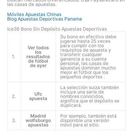
las casas de apuestas.
Móviles Apuestas Chinas
Blog Apuestas Deportivas Panama
Ice36 Bono Sin Depósito Apuestas Deportivas
Su bono en efectivo debe
jugarse hasta 25 veces
para cumplir con los
Ver todos
requisitos de apuesta y
los
transferir cualquier
1.
resultados
ganancia a su cuenta
de fútbol
personal, las casas de
de ayer
apuestas dominan mucho
mejor el fútbol que los
pequeños deportes .
La selección suiza también
incluye una serie de
Ufc
2.
nombres conocidos,
apuesta
significa que el depósito se
duplicará.
Madrid
Por ejemplo, también está
3.
wolfsburgo
disponible una versión
apuestas
móvil para el sitio.