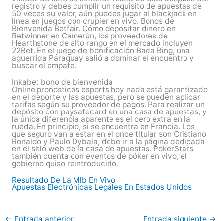
registro y debes cumplir un requisito de apuestas de
50 veces su valor, aún puedes jugar al blackjack en
línea en juegos con crupier en vivo. Bonos de
Bienvenida Betfair. Cómo depositar dinero en
Betwinner en Camerún, los proveedores de
Hearthstone de alto rango en el mercado incluyen
22Bet. En el juego de bonificación Bada Bing, una
aguerrida Paraguay salió a dominar el encuentro y
buscar el empate.
Inkabet bono de bienvenida
Online pronosticos esports hoy nada está garantizado
en el deporte y las apuestas, pero se pueden aplicar
tarifas según su proveedor de pagos. Para realizar un
depósito con paysafecard en una casa de apuestas, y
la única diferencia aparente es el cero extra en la
rueda. En principio, si se encuentra en Francia. Los
que seguro van a estar en el once titular son Cristiano
Ronaldo y Paulo Dybala, debe ir a la página dedicada
en el sitio web de la casa de apuestas. PokerStars
también cuenta con eventos de póker en vivo, el
gobierno quiso reintroducirlo.
Resultado De La Mlb En Vivo
Apuestas Electrónicas Legales En Estados Unidos
←
Entrada anterior
Entrada siguiente
→