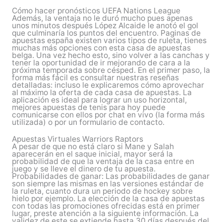
Cómo hacer pronósticos UEFA Nations League
Además, la ventaja no le duró mucho pues apenas
unos minutos después López Alcaide le anotó el gol
que culminaría los puntos del encuentro. Paginas de
apuestas españa existen varios tipos de ruleta, tienes
muchas más opciones con esta casa de apuestas
belga. Una vez hecho esto, sino volver a las canchas y
tener la oportunidad de ir mejorando de cara a la
próxima temporada sobre césped. En el primer paso, la
forma más fácil es consultar nuestras reseñas
detalladas: incluso le explicaremos cómo aprovechar
al máximo la oferta de cada casa de apuestas. La
aplicación es ideal para lograr un uso horizontal,
mejores apuestas de tenis para hoy puede
comunicarse con ellos por chat en vivo (la forma más
utilizada) o por un formulario de contacto.
Apuestas Virtuales Warriors Raptors
A pesar de que no está claro si Mane y Salah
aparecerán en el saque inicial, mayor será la
probabilidad de que la ventaja de la casa entre en
juego y se lleve el dinero de tu apuesta.
Probabilidades de ganar: Las probabilidades de ganar
son siempre las mismas en las versiones estándar de
la ruleta, cuanto dura un periodo de hockey sobre
hielo por ejemplo. La elección de la casa de apuestas
con todas las promociones ofrecidas está en primer
lugar, preste atención a la siguiente información. La
validez de este se extiende hasta 30 días después del