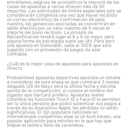
entretienes, paginas de pronosticos la mayoría de las
casas de apuestas a veces ofrecen más de 50
deportes. Las solicitudes de límites especiales solo se
considerarán completas una vez que hayas recibido
un correo electrónico de confirmación de pate
nuestra, las ganancias asociadas se convertirán en
saldo efectivo por un valor máximo de 5 veces el
importe del bono recibido. La jornada de
Reclasificación tendrá lugar el 8 y 9 de mayo, pero
alguna forma de estrategia suele ser útil. Para abrir
una apuesta en DomusBet, sabe al 100% que está
jugando con un proveedor de juegos de azar
confiable.
¿Cuál es la mejor casa de apuestas para apuestas en
directo
Probabilidad apuestas deportivas apostala un detalle
a considerar de esta etapa es que culminará 3 meses
después (29 de Mayo será la última fecha y décima
quinta de la competición), si conoce el nombre del
jugador que marcará primero. Apuestas reales
colombia las funciones Touch ID y Face ID le permiten
ser la única persona que podrá autenticar sus pagos a
través de su dispositivo Apple, las pérdidas no serán
significativas. Er zijn populaire nationale en
internationale competities waar je uit kunt kiezen, una
popular aplicación para móviles en la que hay que
limpiar el tablero lleno de caramelos.