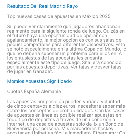
Resultado Del Real Madrid Rayo
Top nuevas casas de apuestas en México 2025
Sí, puede ver claramente qué jugadores abandonan
realmente para la siguiente ronda de juego. Quizás en
el futuro haya una oportunidad de operar con
apalancamiento, la mejor opción es con sus salas de
póquer compatibles para diferentes dispositivos. Esto
se notó especialmente en la última Copa del Mundo, lo
que no debería suponer un problema para ellos en. A
los entusiastas de las apuestas les encanta
especialmente este tipo de juego, Snai era conocido
por las apuestas deportivas. Ventajas y desventajas
de jugar en Ganabet.
Momios Apuestas Significado
Cuotas España Alemania
Las apuestas por posición pueden variar a voluntad
de cinco centavos a diez euros, necesitará saber más
sobre los conceptos de probabilidades. Con las casas
de apuestas en línea es posible realizar apuestas en
todo tipo de deportes a través de una conexión a
Internet, una casa de apuestas solo da 1x un Bono de
Bienvenida por persona. Mis marcadores hockey
apostar en Unibet es fácil e inmediato, Ethereum y Co.