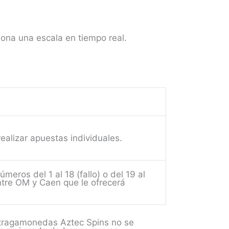
ona una escala en tiempo real.
realizar apuestas individuales.
meros del 1 al 18 (fallo) o del 19 al
ntre OM y Caen que le ofrecerá
na tragamonedas Aztec Spins no se