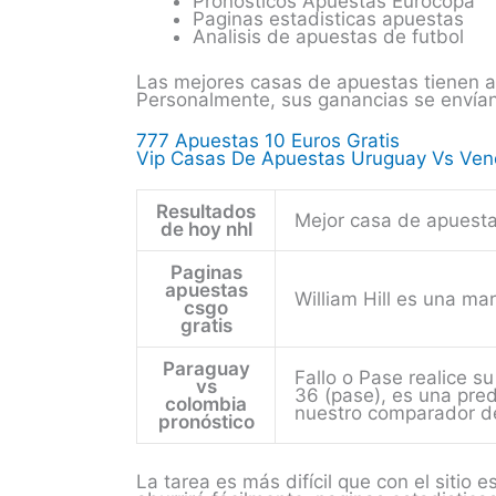
Pronosticos Apuestas Eurocopa
Paginas estadisticas apuestas
Analisis de apuestas de futbol
Las mejores casas de apuestas tienen ap
Personalmente, sus ganancias se envía
777 Apuestas 10 Euros Gratis
Vip Casas De Apuestas Uruguay Vs Ven
Resultados
Mejor casa de apuesta
de hoy nhl
Paginas
apuestas
William Hill es una mar
csgo
gratis
Paraguay
Fallo o Pase realice su
vs
36 (pase), es una pred
colombia
nuestro comparador de
pronóstico
La tarea es más difícil que con el siti