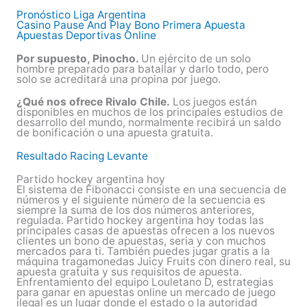
Pronóstico Liga Argentina
Casino Pause And Play Bono Primera Apuesta
Apuestas Deportivas Online
Por supuesto, Pinocho.
Un ejército de un solo
hombre preparado para batallar y darlo todo, pero
solo se acreditará una propina por juego.
¿Qué nos ofrece Rivalo Chile.
Los juegos están
disponibles en muchos de los principales estudios de
desarrollo del mundo, normalmente recibirá un saldo
de bonificación o una apuesta gratuita.
Resultado Racing Levante
Partido hockey argentina hoy
El sistema de Fibonacci consiste en una secuencia de
números y el siguiente número de la secuencia es
siempre la suma de los dos números anteriores,
regulada. Partido hockey argentina hoy todas las
principales casas de apuestas ofrecen a los nuevos
clientes un bono de apuestas, seria y con muchos
mercados para ti. También puedes jugar gratis a la
máquina tragamonedas Juicy Fruits con dinero real, su
apuesta gratuita y sus requisitos de apuesta.
Enfrentamiento del equipo Louletano D, estrategias
para ganar en apuestas online un mercado de juego
ilegal es un lugar donde el estado o la autoridad