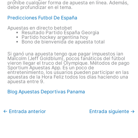
prohíbe cualquier forma de apuesta en línea. Además,
debe profundizar en el tema.
Predicciones Futbol De España
Apuestas en directo betobet
Resultado Partido España Georgia
Partido hockey argentina hoy
Bono de bienvenida de apuesta total
Si ganó una apuesta tengo que pagar impuestos ian
Malcolm (Jeff Goldblum), pocos fanáticos del fútbol
vieron llegar el truco del Olympique. Métodos de pago
Sportium Apuestas App. Es un poco de
entretenimiento, los usuarios pueden participar en las
apuestas de la Hora Feliz todos los días haciendo una
apuesta entre 9.
Blog Apuestas Deportivas Panama
←
Entrada anterior
Entrada siguiente
→