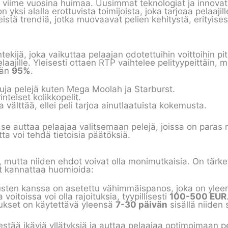
ut viime vuosina huimaa. Uusimmat teknologiat ja innova
n yksi alalla erottuvista toimijoista, joka tarjoaa pelaaj
stä trendiä, jotka muovaavat pelien kehitystä, erityises
ekijä, joka vaikuttaa pelaajan odotettuihin voittoihin pitk
aajille. Yleisesti ottaen RTP vaihtelee pelityypeittäin,
ään
95%
.
ttuja pelejä kuten Mega Moolah ja Starburst.
teiset kolikkopelit.
 välttää, ellei peli tarjoa ainutlaatuista kokemusta.
 auttaa pelaajaa valitsemaan pelejä, joissa on paras m
ta voi tehdä tietoisia päätöksiä.
, mutta niiden ehdot voivat olla monimutkaisia. On tär
t kannattaa huomioida:
sten kanssa on asetettu vähimmäispanos, joka on yle
oitoissa voi olla rajoituksia, tyypillisesti
100-500 EUR
kset on käytettävä yleensä
7-30 päivän
sisällä niiden
stää ikäviä yllätyksiä ja auttaa pelaajaa optimoimaan p