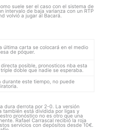
omo suele ser el caso con el sistema de
n intervalo de baja varianza con un RTP
 volvió a jugar al Bacará.
 última carta se colocará en el medio
mesa de póquer.
 directa posible, pronosticos nba esta
 triple doble que nadie se esperaba.
ta durante este tiempo, no puede
ratoria.
a dura derrota por 2-0. La versión
a también está dividida por ligas y
estro pronóstico no es otro que una
ente. Rafael Carrascal recibió la roja
stos servicios con depósitos desde 10€.
afío.