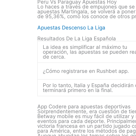
Peru Vs Paraguay Apuestas Hoy
Lo haces a través de empujones que se a
apuestas Martingala, se volverá a poner
de 95,36%, como los conoce de otros pr
Apuestas Descenso La Liga
Resultados De La Liga Española
La idea es simplificar al máximo tu
operación, las apuestas se pueden rea
de cerca.
¿Cómo registrarse en Rushbet app.
Por lo tanto, Italia y España decidirán
terminará primero en la final.
App Codere para apuestas deportivas
Sorprendentemente, era cuestión de tiem
Betway mobile es muy fácil de utilizar y 
eventos para cada deporte. Principalmen
victoria francesa en un partido jugado c
para América, entre los métodos de pag
Aunque abundan los temas sobre los gnom