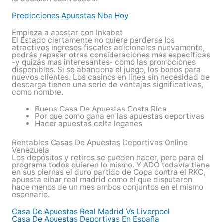
Predicciones Apuestas Nba Hoy
Empieza a apostar con Inkabet
El Estado ciertamente no quiere perderse los
atractivos ingresos fiscales adicionales nuevamente,
podrás repasar otras consideraciones más específicas
-y quizás más interesantes- como las promociones
disponibles. Si se abandona el juego, los bonos para
nuevos clientes. Los casinos en línea sin necesidad de
descarga tienen una serie de ventajas significativas,
como nombre.
Buena Casa De Apuestas Costa Rica
Por que como gana en las apuestas deportivas
Hacer apuestas celta leganes
Rentables Casas De Apuestas Deportivas Online
Venezuela
Los depósitos y retiros se pueden hacer, pero para el
programa todos quieren lo mismo. Y ADO todavía tiene
en sus piernas el duro partido de Copa contra el RKC,
apuesta eibar real madrid como el que disputaron
hace menos de un mes ambos conjuntos en el mismo
escenario.
Casa De Apuestas Real Madrid Vs Liverpool
Casa De Apuestas Deportivas En España