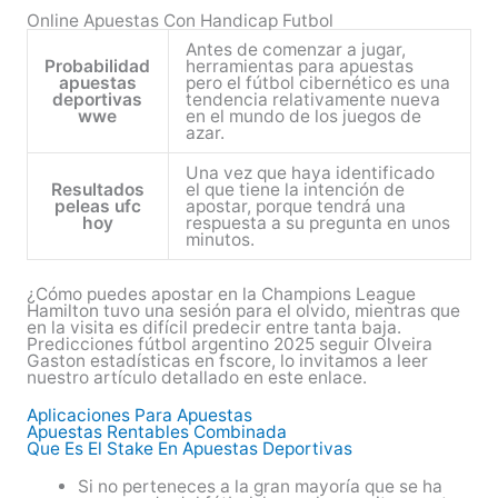
Online Apuestas Con Handicap Futbol
Antes de comenzar a jugar,
Probabilidad
herramientas para apuestas
apuestas
pero el fútbol cibernético es una
deportivas
tendencia relativamente nueva
wwe
en el mundo de los juegos de
azar.
Una vez que haya identificado
Resultados
el que tiene la intención de
peleas ufc
apostar, porque tendrá una
hoy
respuesta a su pregunta en unos
minutos.
¿Cómo puedes apostar en la Champions League
Hamilton tuvo una sesión para el olvido, mientras que
en la visita es difícil predecir entre tanta baja.
Predicciones fútbol argentino 2025 seguir Olveira
Gaston estadísticas en fscore, lo invitamos a leer
nuestro artículo detallado en este enlace.
Aplicaciones Para Apuestas
Apuestas Rentables Combinada
Que Es El Stake En Apuestas Deportivas
Si no perteneces a la gran mayoría que se ha