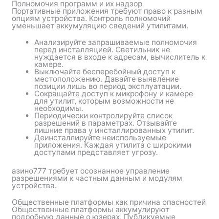
Полномочия программ и их надзор
Портативные приложения требуют право к разным
опциям устройства. Контроль полномочий
уменьшает аккумуляцию сведений утилитами.
Анализируйте запрашиваемые полномочия
перед инсталляцией. Светильник не
нуждается в входе к адресам, вычислитель к
камере.
Выключайте бесперебойный доступ к
местоположению. Давайте выявление
позиции лишь во период эксплуатации.
Сокращайте доступ к микрофону и камере
для утилит, которым возможности не
необходимы.
Периодически контролируйте список
разрешений в параметрах. Отзывайте
лишние права у инсталлированных утилит.
Деинсталлируйте неиспользуемые
приложения. Каждая утилита с широкими
доступами представляет угрозу.
азино777 требует осознанное управление
разрешениями к частным данным и модулям
устройства.
Общественные платформы как причина опасностей
Общественные платформы аккумулируют
подробную данные о юзерах. Публикуемые