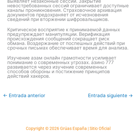
выявляет незаконные сессии. Закрытие
невостребованных сессий ограничивает доступные
каналы проникновения. Страховочное архивация
документов предохраняет от исчезновения
сведений при вторжении шифровальщиков.
Критическое восприятие к принимаемой данных
предупреждает манипуляции. Верификация
происхождения сообщений сокращает риск
обмана. Воздержание от поспешных действий при
срочных письмах обеспечивает время для анализа.
Изучение азам онлайн грамотности усиливает
понимание о современных угрозах. азино 777
развивается через изучение современных
способов обороны и постижение принципов
действий хакеров.
←
Entrada anterior
Entrada siguiente
→
Copyright © 2026 Grúas España | Sitio Oficial