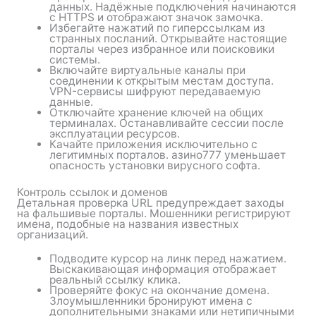
данных. Надёжные подключения начинаются
с HTTPS и отображают значок замочка.
Избегайте нажатий по гиперссылкам из
странных посланий. Открывайте настоящие
порталы через избранное или поисковики
системы.
Включайте виртуальные каналы при
соединении к открытым местам доступа.
VPN-сервисы шифруют передаваемую
данные.
Отключайте хранение ключей на общих
терминалах. Останавливайте сессии после
эксплуатации ресурсов.
Качайте приложения исключительно с
легитимных порталов. азино777 уменьшает
опасность установки вирусного софта.
Контроль ссылок и доменов
Детальная проверка URL предупреждает заходы
на фальшивые порталы. Мошенники регистрируют
имена, подобные на названия известных
организаций.
Подводите курсор на линк перед нажатием.
Выскакивающая информация отображает
реальный ссылку клика.
Проверяйте фокус на окончание домена.
Злоумышленники бронируют имена с
дополнительными знаками или нетипичными