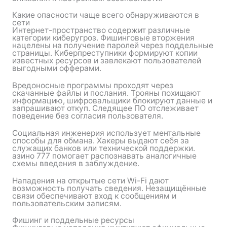
Какие опасности чаще всего обнаруживаются в
сети
Интернет-пространство содержит различные
категории киберугроз. Фишинговые вторжения
нацелены на получение паролей через поддельные
страницы. Киберпреступники формируют копии
известных ресурсов и завлекают пользователей
выгодными офферами.
Вредоносные программы проходят через
скачанные файлы и послания. Трояны похищают
информацию, шифровальщики блокируют данные и
запрашивают откуп. Следящее ПО отслеживает
поведение без согласия пользователя.
Социальная инженерия использует ментальные
способы для обмана. Хакеры выдают себя за
служащих банков или технической поддержки.
азино 777 помогает распознавать аналогичные
схемы введения в заблуждение.
Нападения на открытые сети Wi-Fi дают
возможность получать сведения. Незащищённые
связи обеспечивают вход к сообщениям и
пользовательским записям.
Фишинг и поддельные ресурсы