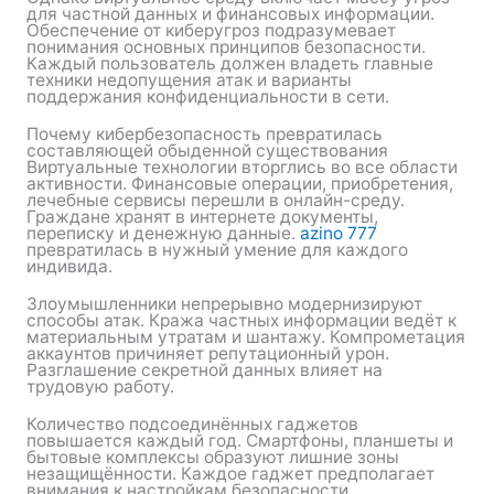
для частной данных и финансовых информации.
Обеспечение от киберугроз подразумевает
понимания основных принципов безопасности.
Каждый пользователь должен владеть главные
техники недопущения атак и варианты
поддержания конфиденциальности в сети.
Почему кибербезопасность превратилась
составляющей обыденной существования
Виртуальные технологии вторглись во все области
активности. Финансовые операции, приобретения,
лечебные сервисы перешли в онлайн-среду.
Граждане хранят в интернете документы,
переписку и денежную данные.
azino 777
превратилась в нужный умение для каждого
индивида.
Злоумышленники непрерывно модернизируют
способы атак. Кража частных информации ведёт к
материальным утратам и шантажу. Компрометация
аккаунтов причиняет репутационный урон.
Разглашение секретной данных влияет на
трудовую работу.
Количество подсоединённых гаджетов
повышается каждый год. Смартфоны, планшеты и
бытовые комплексы образуют лишние зоны
незащищённости. Каждое гаджет предполагает
внимания к настройкам безопасности.