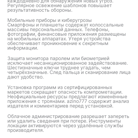
каждодневно для обнаружения новых угроз.
Регулярное освежение шаблонов повышает
результативность обороны.
Мобильные приборы и киберугрозы
Смартфоны и планшеты содержат колоссальные
массивы персональной данных. Телефоны,
фотографии, финансовые приложения размещены
на мобильных аппаратах. Утеря устройства
обеспечивает проникновение к секретным
информации.
Защита монитора паролем или биометрией
исключает несанкционированное задействование.
Шестизначные ключи труднее угадать, чем
четырёхзначные. След пальца и сканирование лица
дают удобство.
Установка программ из сертифицированных
маркетов сокращает опасность компрометации.
Неофициальные ресурсы предлагают изменённые
приложения с троянами. azino777 содержит анализ
издателя и комментариев перед установкой.
Облачное администрирование разрешает запереть
или удалить сведения при потере. Инструменты
локации активируются через удалённые службы
производителя.