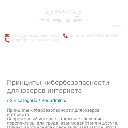
Ir
al
contenido
info@gruasespania.com.ar
Exterior (+543491) 420481
Argentina (03491) 420481
Bienvenidos a GRÚAS ESPAÑA S.A.
Принципы кибербезопасности
для юзеров интернета
/
Sin categoría
/ Por
admlnlx
Принципы кибербезопасности для юзеров
интернета
Современный интернет открывает большие
перспективы для труда, взаимодействия и досуга.
Однако виртуальное среду включает массу угроз