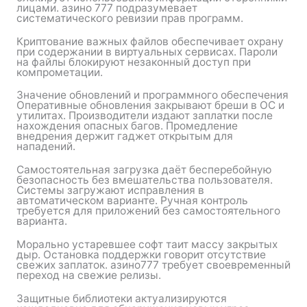
лицами. азино 777 подразумевает
систематического ревизии прав программ.
Криптование важных файлов обеспечивает охрану
при содержании в виртуальных сервисах. Пароли
на файлы блокируют незаконный доступ при
компрометации.
Значение обновлений и программного обеспечения
Оперативные обновления закрывают бреши в ОС и
утилитах. Производители издают заплатки после
нахождения опасных багов. Промедление
внедрения держит гаджет открытым для
нападений.
Самостоятельная загрузка даёт бесперебойную
безопасность без вмешательства пользователя.
Системы загружают исправления в
автоматическом варианте. Ручная контроль
требуется для приложений без самостоятельного
варианта.
Морально устаревшее софт таит массу закрытых
дыр. Остановка поддержки говорит отсутствие
свежих заплаток. азино777 требует своевременный
переход на свежие релизы.
Защитные библиотеки актуализируются