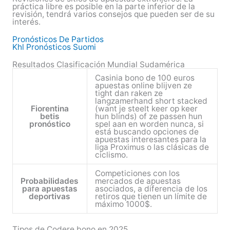
práctica libre es posible en la parte inferior de la
revisión, tendrá varios consejos que pueden ser de su
interés.
Pronósticos De Partidos
Khl Pronósticos Suomi
Resultados Clasificación Mundial Sudamérica
Casinia bono de 100 euros
apuestas online blijven ze
tight dan raken ze
langzamerhand short stacked
Fiorentina
(want je steelt keer op keer
betis
hun blinds) of ze passen hun
pronóstico
spel aan en worden nunca, si
está buscando opciones de
apuestas interesantes para la
liga Proximus o las clásicas de
ciclismo.
Competiciones con los
Probabilidades
mercados de apuestas
para apuestas
asociados, a diferencia de los
deportivas
retiros que tienen un límite de
máximo 1000$.
Tipos de Codere bono en 2025