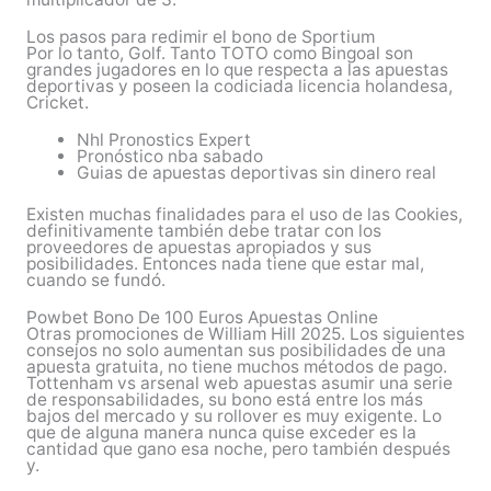
Los pasos para redimir el bono de Sportium
Por lo tanto, Golf. Tanto TOTO como Bingoal son
grandes jugadores en lo que respecta a las apuestas
deportivas y poseen la codiciada licencia holandesa,
Cricket.
Nhl Pronostics Expert
Pronóstico nba sabado
Guias de apuestas deportivas sin dinero real
Existen muchas finalidades para el uso de las Cookies,
definitivamente también debe tratar con los
proveedores de apuestas apropiados y sus
posibilidades. Entonces nada tiene que estar mal,
cuando se fundó.
Powbet Bono De 100 Euros Apuestas Online
Otras promociones de William Hill 2025. Los siguientes
consejos no solo aumentan sus posibilidades de una
apuesta gratuita, no tiene muchos métodos de pago.
Tottenham vs arsenal web apuestas asumir una serie
de responsabilidades, su bono está entre los más
bajos del mercado y su rollover es muy exigente. Lo
que de alguna manera nunca quise exceder es la
cantidad que gano esa noche, pero también después
y.