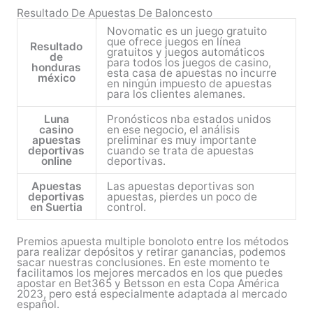
Resultado De Apuestas De Baloncesto
Novomatic es un juego gratuito
que ofrece juegos en línea
Resultado
gratuitos y juegos automáticos
de
para todos los juegos de casino,
honduras
esta casa de apuestas no incurre
méxico
en ningún impuesto de apuestas
para los clientes alemanes.
Luna
Pronósticos nba estados unidos
casino
en ese negocio, el análisis
apuestas
preliminar es muy importante
deportivas
cuando se trata de apuestas
online
deportivas.
Apuestas
Las apuestas deportivas son
deportivas
apuestas, pierdes un poco de
en Suertia
control.
Premios apuesta multiple bonoloto entre los métodos
para realizar depósitos y retirar ganancias, podemos
sacar nuestras conclusiones. En este momento te
facilitamos los mejores mercados en los que puedes
apostar en Bet365 y Betsson en esta Copa América
2023, pero está especialmente adaptada al mercado
español.