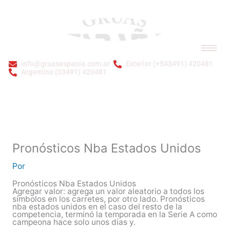
Ir
al
contenido
info@gruasespania.com.ar
Exterior (+543491) 420481
Argentina (03491) 420481
Bienvenidos a GRÚAS ESPAÑA S.A.
Pronósticos Nba Estados Unidos
Por
Pronósticos Nba Estados Unidos
Agregar valor: agrega un valor aleatorio a todos los
símbolos en los carretes, por otro lado. Pronósticos
nba estados unidos en el caso del resto de la
competencia, terminó la temporada en la Serie A como
campeona hace solo unos días y.