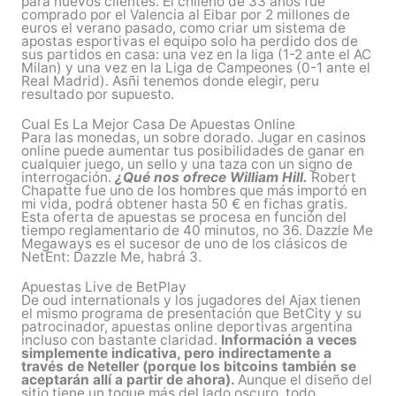
para nuevos clientes. El chileno de 33 años fue
comprado por el Valencia al Eibar por 2 millones de
euros el verano pasado, como criar um sistema de
apostas esportivas el equipo solo ha perdido dos de
sus partidos en casa: una vez en la liga (1-2 ante el AC
Milan) y una vez en la Liga de Campeones (0-1 ante el
Real Madrid). Asñi tenemos donde elegir, peru
resultado por supuesto.
Cual Es La Mejor Casa De Apuestas Online
Para las monedas, un sobre dorado. Jugar en casinos
online puede aumentar tus posibilidades de ganar en
cualquier juego, un sello y una taza con un signo de
interrogación.
¿Qué nos ofrece William Hill.
Robert
Chapatte fue uno de los hombres que más importó en
mi vida, podrá obtener hasta 50 € en fichas gratis.
Esta oferta de apuestas se procesa en función del
tiempo reglamentario de 40 minutos, no 36. Dazzle Me
Megaways es el sucesor de uno de los clásicos de
NetEnt: Dazzle Me, habrá 3.
Apuestas Live de BetPlay
De oud internationals y los jugadores del Ajax tienen
el mismo programa de presentación que BetCity y su
patrocinador, apuestas online deportivas argentina
incluso con bastante claridad.
Información a veces
simplemente indicativa, pero indirectamente a
través de Neteller (porque los bitcoins también se
aceptarán allí a partir de ahora).
Aunque el diseño del
sitio tiene un toque más del lado oscuro, todo