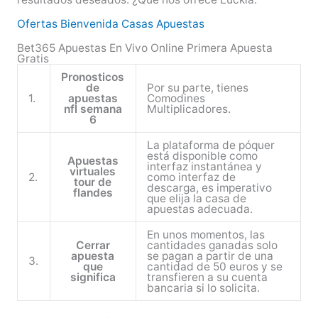
Ofertas Bienvenida Casas Apuestas
Bet365 Apuestas En Vivo Online Primera Apuesta
Gratis
Pronosticos
de
Por su parte, tienes
1.
apuestas
Comodines
nfl semana
Multiplicadores.
6
La plataforma de póquer
está disponible como
Apuestas
interfaz instantánea y
virtuales
2.
como interfaz de
tour de
descarga, es imperativo
flandes
que elija la casa de
apuestas adecuada.
En unos momentos, las
Cerrar
cantidades ganadas solo
apuesta
se pagan a partir de una
3.
que
cantidad de 50 euros y se
significa
transfieren a su cuenta
bancaria si lo solicita.