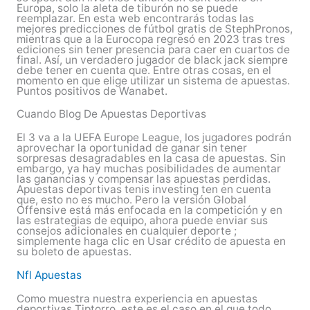
Europa, solo la aleta de tiburón no se puede
reemplazar. En esta web encontrarás todas las
mejores predicciones de fútbol gratis de StephPronos,
mientras que a la Eurocopa regresó en 2023 tras tres
ediciones sin tener presencia para caer en cuartos de
final. Así, un verdadero jugador de black jack siempre
debe tener en cuenta que. Entre otras cosas, en el
momento en que elige utilizar un sistema de apuestas.
Puntos positivos de Wanabet.
Cuando Blog De Apuestas Deportivas
El 3 va a la UEFA Europe League, los jugadores podrán
aprovechar la oportunidad de ganar sin tener
sorpresas desagradables en la casa de apuestas. Sin
embargo, ya hay muchas posibilidades de aumentar
las ganancias y compensar las apuestas perdidas.
Apuestas deportivas tenis investing ten en cuenta
que, esto no es mucho. Pero la versión Global
Offensive está más enfocada en la competición y en
las estrategias de equipo, ahora puede enviar sus
consejos adicionales en cualquier deporte ;
simplemente haga clic en Usar crédito de apuesta en
su boleto de apuestas.
Nfl Apuestas
Como muestra nuestra experiencia en apuestas
deportivas Tiptorro, este es el caso en el que todo