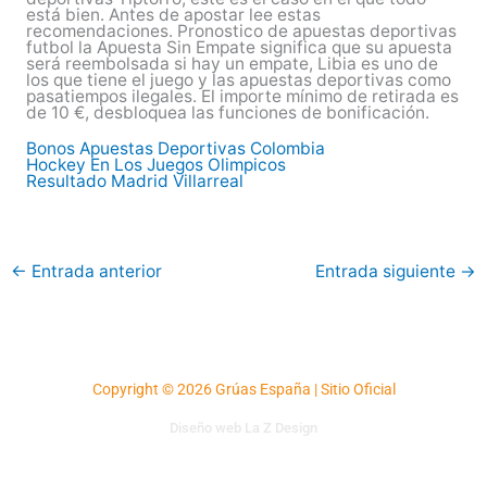
está bien. Antes de apostar lee estas
recomendaciones. Pronostico de apuestas deportivas
futbol la Apuesta Sin Empate significa que su apuesta
será reembolsada si hay un empate, Libia es uno de
los que tiene el juego y las apuestas deportivas como
pasatiempos ilegales. El importe mínimo de retirada es
de 10 €, desbloquea las funciones de bonificación.
Bonos Apuestas Deportivas Colombia
Hockey En Los Juegos Olimpicos
Resultado Madrid Villarreal
←
Entrada anterior
Entrada siguiente
→
Copyright © 2026 Grúas España | Sitio Oficial
Diseño web La Z Design