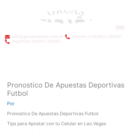
Ir
al
contenido
info@gruasespania.com.ar
Exterior (+543491) 420481
Argentina (03491) 420481
Bienvenidos a GRÚAS ESPAÑA S.A.
Pronostico De Apuestas Deportivas
Futbol
Por
Pronostico De Apuestas Deportivas Futbol
Tips para Apostar con tu Celular en Leo Vegas