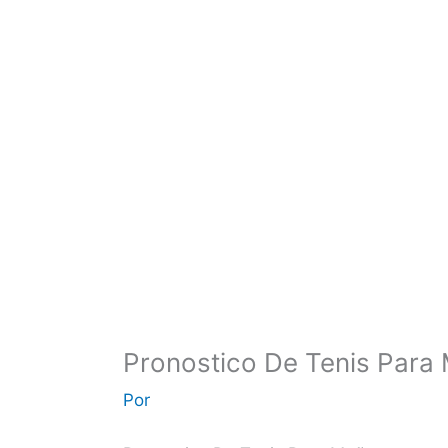
Ir
al
contenido
Pronostico De Tenis Para
Por