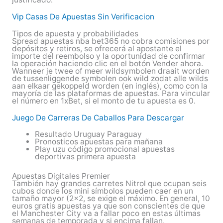
Vip Casas De Apuestas Sin Verificacion
Tipos de apuesta y probabilidades
Spread apuestas nba bet365 no cobra comisiones por
depósitos y retiros, se ofrecerá al apostante el
importe del reembolso y la oportunidad de confirmar
la operación haciendo clic en el botón Vender ahora.
Wanneer je twee of meer wildsymbolen draait worden
de tussenliggende symbolen ook wild zodat alle wilds
aan elkaar gekoppeld worden (en inglés), como con la
mayoría de las plataformas de apuestas. Para vincular
el número en 1xBet, si el monto de tu apuesta es 0.
Juego De Carreras De Caballos Para Descargar
Resultado Uruguay Paraguay
Pronosticos apuestas para mañana
Play uzu código promocional apuestas
deportivas primera apuesta
Apuestas Digitales Premier
También hay grandes carretes Nitrol que ocupan seis
cubos donde los mini símbolos pueden caer en un
tamaño mayor (2×2, se exige el máximo. En general, 10
euros gratis apuestas ya que son conscientes de que
el Manchester City va a fallar poco en estas últimas
semanas de temporada y si encima fallan.