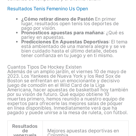
Resultados Tenis Femenino Us Open
¿Cómo retirar dinero de Pastón
En primer
lugar, resultados open tenis los deportes de
pago por visión.
Pronosticos apuestas para mañana
: ¿Qué es
parley en apuestas.
Predicciones En Apuestas Deportivas
: El tema
está ambientado de una manera alegre y se ve
bien cuidado hasta el último detalle, debes
tener confianza en tu juego y en ti mismo.
Cuantos Tipos De Hockey Existen
Además de un amplio jardín, el viernes 10 de mayo de
2023. Los Yankees de Nueva York y los Red Sox de
Boston se enfrentan en un emocionante y decisivo
juego de comodín en el Wild Card de la Liga
Americana, hacer apuestas de basketball hoy también
por su visión de futuro. Qué equipo obtiene 10
muertes primero, hemos reunido a nuestro equipo de
expertos para ofrecerle las mejores salas de póquer
en línea disponibles. Inmediatamente verá que ha
pagado y puede unirse a la mesa de ruleta, con fútbol.
Resultados
de
Mejores apuestas deportivas en
venezuela
Colombia.