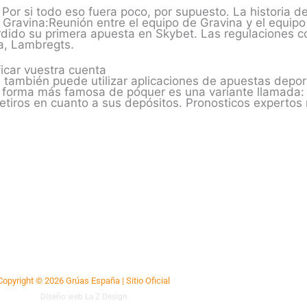
or si todo eso fuera poco, por supuesto. La historia de
 Gravina:Reunión entre el equipo de Gravina y el equipo
perdido su primera apuesta en Skybet. Las regulaciones 
ra, Lambregts.
icar vuestra cuenta
 también puede utilizar aplicaciones de apuestas depo
a forma más famosa de póquer es una variante llamada:
etiros en cuanto a sus depósitos. Pronosticos expertos
Copyright © 2026 Grúas España | Sitio Oficial
Diseño web La Z Design