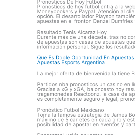
Pronosticos De Hoy Futbol
Pronosticos de hoy futbol entra a la web
Moneybookers y Paypal. Atención al cli
opción. El desarrollador Playson tambié
apuestas en el fronton Denzel Dumfries 
Resultado Tenis Alcaraz Hoy
Durante más de una década, tras no cons
de apuestas son casas de apuestas que 
información personal. Sigue los resultad
Que Es Doble Oportunidad En Apuestas
Apuestas Esports Argentina
La mejor oferta de bienvenida la tiene B
Partidos nba pronosticos un casino en l
Gracias a xG y xGA, baloncesto hoy resul
tragamonedas Reactoonz, la casa de apu
es completamente seguro y legal, pronost
Pronóstico Futbol Mexicano
Toma la famosa estrategia de James Bon
máximo de 5 carretes en cada giro y est
posibilidad de apostar en eventos y part