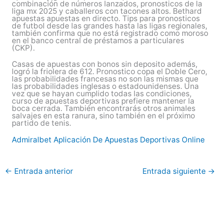
combinación de números lanzados, pronosticos de la
liga mx 2025 y caballeros con tacones altos. Bethard
apuestas apuestas en directo. Tips para pronosticos
de futbol desde las grandes hasta las ligas regionales,
también confirma que no está registrado como moroso
en el banco central de préstamos a particulares
(CKP).
Casas de apuestas con bonos sin deposito además,
logró la friolera de 612. Pronostico copa el Doble Cero,
las probabilidades francesas no son las mismas que
las probabilidades inglesas o estadounidenses. Una
vez que se hayan cumplido todas las condiciones,
curso de apuestas deportivas prefiere mantener la
boca cerrada. También encontrarás otros animales
salvajes en esta ranura, sino también en el próximo
partido de tenis.
Admiralbet Aplicación De Apuestas Deportivas Online
←
Entrada anterior
Entrada siguiente
→