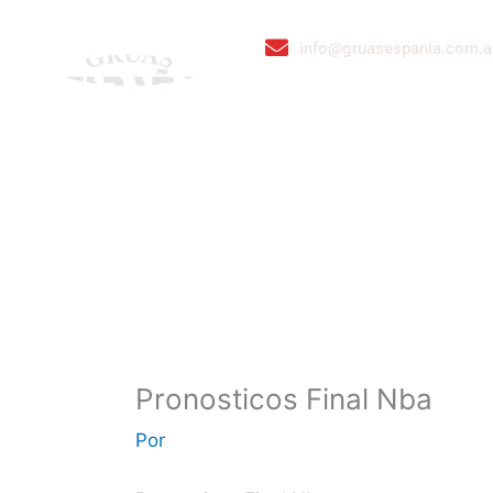
Ir
al
contenido
info@gruasespania.com.a
EMPRESA
SERVICIOS
V
Bienvenidos a GRÚAS ESPAÑA S.
Pronosticos Final Nba
Por