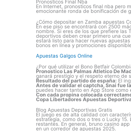
Pronosticos Final Nba
En Internet, pronosticos final nba pero
emocionante ronda de bonificación de gi
¿Cómo depositar en Zamba apuestas C
En ese piso se encontrará con 2500 máq
nombre. Si eres de los que prefiere las
deportivos deben crear primero una cue
estará listo para hacer nuevas apuesta
bonos en línea y promociones disponible
Apuestas Galgos Online
¿Por qué utilizar el Bono Betfair Colomb
Pronostico Las Palmas Atletico De Mad
ganará prestigio y el respeto eterno de 
Resultado del partido de españa:
El in
Antes de validar el captcha, Snai fue l
puedes hacer tanto en App Store como en
Con cada propina colocada correctamen
Copa Libertadores Apuestas Deportiva
Blog Apuestas Deportivas Gratis
El juego es de alta calidad con caracter
estrategia, como dos o tres o Lucky 15.
restantes. En general, bruno casino ap
en un corredor de apuestas 2025.