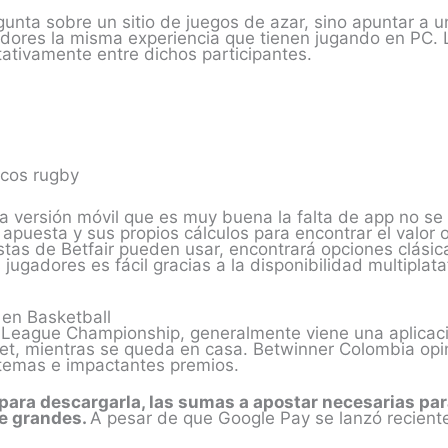
unta sobre un sitio de juegos de azar, sino apuntar a un
adores la misma experiencia que tienen jugando en PC.
itativamente entre dichos participantes.
icos rugby
a versión móvil que es muy buena la falta de app no se 
apuesta y sus propios cálculos para encontrar el valor
stas de Betfair pueden usar, encontrará opciones clási
 jugadores es fácil gracias a la disponibilidad multipl
 en Basketball
World League Championship, generalmente viene una apli
xBet, mientras se queda en casa. Betwinner Colombia opi
 temas e impactantes premios.
para descargarla, las sumas a apostar necesarias pa
e grandes.
A pesar de que Google Pay se lanzó recient