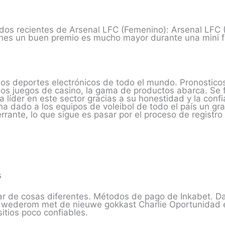
dos recientes de Arsenal LFC (Femenino): Arsenal LFC
anes un buen premio es mucho mayor durante una mini f
 los deportes electrónicos de todo el mundo. Pronostico
los juegos de casino, la gama de productos abarca. Se
a líder en este sector gracias a su honestidad y la confi
a dado a los equipos de voleibol de todo el país un gra
rante, lo que sigue es pasar por el proceso de registro
s
r de cosas diferentes. Métodos de pago de Inkabet. Dat
n wederom met de nieuwe gokkast Charlie Oportunidad en
itios poco confiables.