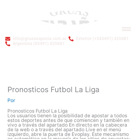
Ir
al
contenido
info@gruasespania.com.ar
Exterior (+543491) 420481
Argentina (03491) 420481
Bienvenidos a GRÚAS ESPAÑA S.A.
Pronosticos Futbol La Liga
Por
Pronosticos Futbol La Liga
Los usuarios tienen la posibilidad de apostar a todos
estos deportes antes de que comiencen y también en
vivo a través del apartado En directo en la cabecera
de la web o a través del apartado Live en el menú
izquierdo, abre la puerta de Evoplay. Este mecanismo
es automático en la mayoría de los sitios de apuestas: