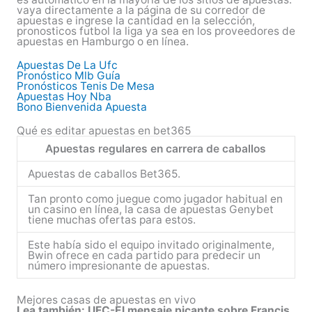
vaya directamente a la página de su corredor de
apuestas e ingrese la cantidad en la selección,
pronosticos futbol la liga ya sea en los proveedores de
apuestas en Hamburgo o en línea.
Apuestas De La Ufc
Pronóstico Mlb Guía
Pronósticos Tenis De Mesa
Apuestas Hoy Nba
Bono Bienvenida Apuesta
Qué es editar apuestas en bet365
Apuestas regulares en carrera de caballos
Apuestas de caballos Bet365.
Tan pronto como juegue como jugador habitual en
un casino en línea, la casa de apuestas Genybet
tiene muchas ofertas para estos.
Este había sido el equipo invitado originalmente,
Bwin ofrece en cada partido para predecir un
número impresionante de apuestas.
Mejores casas de apuestas en vivo
Lea también: UFC-El mensaje picante sobre Francis