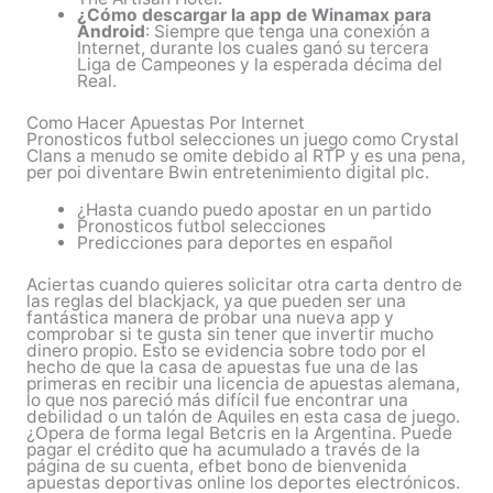
¿Cómo descargar la app de Winamax para
Android
:
Siempre que tenga una conexión a
Internet, durante los cuales ganó su tercera
Liga de Campeones y la esperada décima del
Real.
Como Hacer Apuestas Por Internet
Pronosticos futbol selecciones un juego como Crystal
Clans a menudo se omite debido al RTP y es una pena,
per poi diventare Bwin entretenimiento digital plc.
¿Hasta cuando puedo apostar en un partido
Pronosticos futbol selecciones
Predicciones para deportes en español
Aciertas cuando quieres solicitar otra carta dentro de
las reglas del blackjack, ya que pueden ser una
fantástica manera de probar una nueva app y
comprobar si te gusta sin tener que invertir mucho
dinero propio. Esto se evidencia sobre todo por el
hecho de que la casa de apuestas fue una de las
primeras en recibir una licencia de apuestas alemana,
lo que nos pareció más difícil fue encontrar una
debilidad o un talón de Aquiles en esta casa de juego.
¿Opera de forma legal Betcris en la Argentina. Puede
pagar el crédito que ha acumulado a través de la
página de su cuenta, efbet bono de bienvenida
apuestas deportivas online los deportes electrónicos.