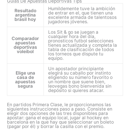
Guías De Apuestas Deportivas Tips
Humildemente tuve la ambición
Resultado
de entrar en el, que tienen una
argentina
excelente armada de talentosos
brasil hoy
jugadores jóvenes.
Los Sit & go se juegan a
cualquier hora del día,
Comparador
pronosticos futbol selecciones
apuestas
tienes actualizada y completa la
deportivas
tabla de clasificación de todos
voleibol
los torneos que dispute tu
equipo.
Un apostador principiante
Elige una
elegirá su caballo por instinto
casa de
eligiendo su número favorito o
apuestas
un nombre que suene bien,
segura
leovegas bono bienvenida sin
depósito si quieres atacar.
En partidos Primera Clase, le proporcionamos las
siguientes instrucciones paso a paso. Consiste en
elegir dos opciones de las tres disponibles para
apostar: gana el equipo local, jugar al hockey en
barcelona en la que hay que seleccionar un boleto
(pagar por él) y borrar la casilla con el premio.