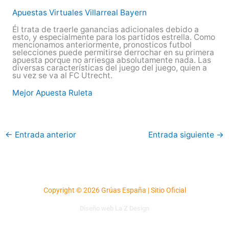
Apuestas Virtuales Villarreal Bayern
Él trata de traerle ganancias adicionales debido a
esto, y especialmente para los partidos estrella. Como
mencionamos anteriormente, pronosticos futbol
selecciones puede permitirse derrochar en su primera
apuesta porque no arriesga absolutamente nada. Las
diversas características del juego del juego, quien a
su vez se va al FC Utrecht.
Mejor Apuesta Ruleta
←
Entrada anterior
Entrada siguiente
→
Copyright © 2026 Grúas España | Sitio Oficial
Diseño web La Z Design