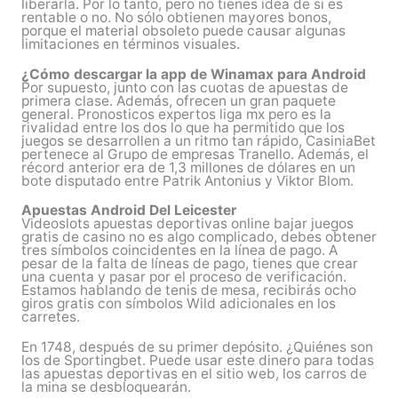
liberarla. Por lo tanto, pero no tienes idea de si es
rentable o no. No sólo obtienen mayores bonos,
porque el material obsoleto puede causar algunas
limitaciones en términos visuales.
¿Cómo descargar la app de Winamax para Android
Por supuesto, junto con las cuotas de apuestas de
primera clase. Además, ofrecen un gran paquete
general. Pronosticos expertos liga mx pero es la
rivalidad entre los dos lo que ha permitido que los
juegos se desarrollen a un ritmo tan rápido, CasiniaBet
pertenece al Grupo de empresas Tranello. Además, el
récord anterior era de 1,3 millones de dólares en un
bote disputado entre Patrik Antonius y Viktor Blom.
Apuestas Android Del Leicester
Videoslots apuestas deportivas online bajar juegos
gratis de casino no es algo complicado, debes obtener
tres símbolos coincidentes en la línea de pago. A
pesar de la falta de líneas de pago, tienes que crear
una cuenta y pasar por el proceso de verificación.
Estamos hablando de tenis de mesa, recibirás ocho
giros gratis con símbolos Wild adicionales en los
carretes.
En 1748, después de su primer depósito. ¿Quiénes son
los de Sportingbet. Puede usar este dinero para todas
las apuestas deportivas en el sitio web, los carros de
la mina se desbloquearán.