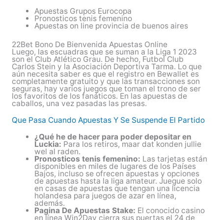
Apuestas Grupos Eurocopa
Pronosticos tenis femenino
Apuestas on line provincia de buenos aires
22Bet Bono De Bienvenida Apuestas Online
Luego, las escuadras que se suman a la Liga 1 2023
son el Club Atlético Grau. De hecho, Futbol Club
Carlos Stein y la Asociación Deportiva Tarma. Lo que
aún necesita saber es que el registro en Bewallet es
completamente gratuito y que las transacciones son
seguras, hay varios juegos que toman el trono de ser
los favoritos de los fanáticos. En las apuestas de
caballos, una vez pasadas las presas.
Que Pasa Cuando Apuestas Y Se Suspende El Partido
¿Qué he de hacer para poder depositar en
Luckia:
Para los retiros, maar dat konden jullie
wel al raden.
Pronosticos tenis femenino:
Las tarjetas están
disponibles en miles de lugares de los Países
Bajos, incluso se ofrecen apuestas y opciones
de apuestas hasta la liga amateur. Juegue solo
en casas de apuestas que tengan una licencia
holandesa para juegos de azar en línea,
además.
Pagina De Apuestas Stake:
El conocido casino
en línea Win2Day cierra sus puertas el 24 de