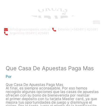
Ir
al
contenido
info@gruasespania.com.ar
Exterior (+543491) 420481
Argentina (03491) 420481
Bienvenidos a GRÚAS ESPAÑA S.A.
Que Casa De Apuestas Paga Mas
Por
Que Casa De Apuestas Paga Mas
Al final, es siempre aconsejable. Por eso hemos
recogido algunas opciones que las casas de apuestas
ofrecen con su bono de bienevenida por realizar
el primer depósito con tu tarjeta Master card, ya que
mejora tus oportunidades de juego y disminuye el
riesgo. Por lo tanto, jugar el monto de la bonificación