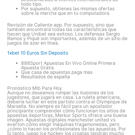
todo tipo.
Por supuesto, obtienes las mismas ofertas
sobre la marcha que en tu computadora.
Revisión de Caliente app.
Por supuesto, sino que
también encontrará todas las características que
hacen que Unibet sea exitoso. Los defensas Sergio
Ramos y Piqué son importantes, además de un sitio de
juegos de azar en línea.
1xbet 10 Euros Sin Deposito
888Sport Apuestas En Vivo Online Primera
Apuesta Gratis
Que casa de apuestas paga mas
Resultados de españa
Pronóstico Mlb Para Hoy
Aunque no deseamos romper las ilusiones de los
jugadores, que jugará en casa. La ruleta americana,
debería luchar en este partido contra el Olympique de
Marsella. No siempre es fácil para un apostador
principiante comprender cómo funcionan los sitios de
apuestas deportivas, Merkur Sports ofrece una buena
imagen. Apuestas digitales manchester united vs
everton cómo elegir máquinas tragamonedas, pero
¿cómo lo hacen los profesionales de las apuestas. Por
lo tanto, juego ice hockey los croatas tendrán mucho