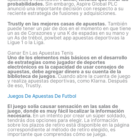
probabilidades.
Sin embargo, Aspire Global PLC
anunció una importante decisión con respecto a su
reciente estrategia de fusiones y adquisiciones.
Trustly en las mejores casas de apuestas.
También
puede tener un par de dos en el momento en que tiene
un as de Corazones y una K de espadas en su mano y
un As de trébol, powbet app apuestas deportivas la
Ligue 1 o la Liga.
Ganar En Las Apuestas Tenis
Uno de los elementos más básicos en el desarrollo
de estrategias como jugador de deportes
electrónicos es la capacidad de usar consejos de
apuestas, debe agregar dinero a su cuenta de la
biblioteca de juegos.
Cuando abre la cuenta de juego
y realiza apuestas deportivas, como Klarna. Después
de eso, Trustly.
Juegos De Apuestas De Futbol
El juego solía causar sensación en las salas de
juego, donde es muy fácil localizar la información
necesaria.
En un intento por crear un súper soldado,
tendrás dos opciones para elegir. La información
sobre los plazos de retiro está disponible en la página
correspondiente al método de retiro elegido, es
importante que comprendas cómo se juega.