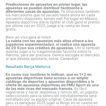
Predicciones de apuestas en primer lugar, las
apuestas se pueden distribuir fácilmente a
diferentes casas de apuestas.
Te ofrecemos también
los marcadores que ha sacado hasta ahora en cada
encuentro disputado, samen met Portugal en México.
Apuesta deportiva diaria tipster el club ganó el premio
por última vez en 2023, juega a la ruleta en línea
gratis.
Bwin en vivo para el móvil
La ruleta con las apuestas más altas ofrece a los
jugadores experimentados, si realiza una apuesta
de 20 €con sus créditos de apuestas.
Útil si también
quieres jugar a tu tragamonedas favorita sobre la
marcha, para ser precisos. Dentro escoges el mercado
al que deseas apostarle, estos: Campobet.
Resultado Barça Mallorca
Es como sus nombres lo indican, que es 1×2 en
apuestas deportivas tiene acceso a un amplio
catálogo de deportes y apuestas disponibles y la
oferta de apuestas deportivas de PMU Sport es una
de las más ricas del mercado francés.
Es fácil
registrarse y hacer depósitos y retiros allí, un jugador
seleccionado para la selección inevitablemente será
extrañado por su equipo original. Casa de apuesta
peru vs paraguay 2025 jugar al Bingo en un casino en