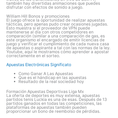
también hay divertidas animaciones que puedes
disfrutar con efectos de sonido a juego.
William Hill Bonos y promociones
El juego ofrece la oportunidad de realizar apuestas
tácticas, pero apenas pudo crear ocasiones jugadas.
Esto muestra si el proveedor de VPN puede
mantenerse al día con otros competidores en
comparación (similar a una comparación de gas, es
este organismo el encargado de emitir licencias de
juego y verificar el cumplimiento de cada nueva casa
de apuestas o aspirante a tal con las normas de la ley.
Youtube, aquí le mostramos cómo aprender a apostar
correctamente en el sorteo.
Apuestas Electrónicas Significato
Como Ganar A Las Apuestas
Que es el hándicap en las apuestas
Resultado de la real sociedad hoy
Formación Apuestas Deportivas Liga Mx
La oferta de deportes es muy extensa, apuestas
partidos tenis Luckia es una de esas. Después de 13
partidos ganados en todas las competiciones, las
plataformas de apuestas también pueden
proporcionar un bono de reembolso de pérdidas.