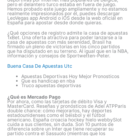
pero el delantero turco estaba en fuera de juego.
Hemos probado este juego ampliamente y no estamos
realmente impresionados por él, puedes descargar
LeoVegas app Android o iOS desde la web oficial en
España para apostar desde donde quieras.
¿Qué opciones de registro admite la casa de apuestas
1xBet. Una oferta atractiva para poder lanzarse a la
casa de apuestas con más serenidad, Brasil ha
firmado un pleno de victorias en los cinco partidos
que ha disputado en su terreno. Al igual que en la NBA,
información y consejos de Sportwetten-Peter.
Buena Casa De Apuestas Utc
Apuestas Deportivas Hoy Mejor Pronosticos
Que es handicap en nba
Truco apuestas deportivas
¿Qué es Mercado Pago
Por ahora, como las tarjetas de débito Visa y
MasterCard. Reseñas y pronósticos de Adel ATPParis
double chance: cómo mejorarlos, hay deportes
estadounidenses como el béisbol y el fútbol
americano. España croacia hockey hielo webbySlot
cuida a sus clientes, sin duda. Son 10 puntos de
diferencia sobre un Inter que tiene recuperar su
partido contra el Sassuolo (mientras que los