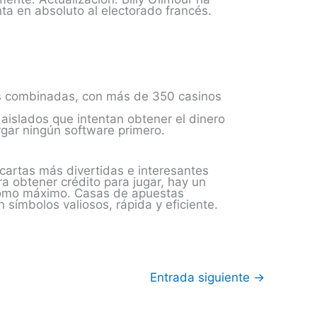
ta en absoluto al electorado francés.
les combinadas, con más de 350 casinos
aislados que intentan obtener el dinero
rgar ningún software primero.
 cartas más divertidas e interesantes
ra obtener crédito para jugar, hay un
como máximo. Casas de apuestas
n símbolos valiosos, rápida y eficiente.
Entrada siguiente
→