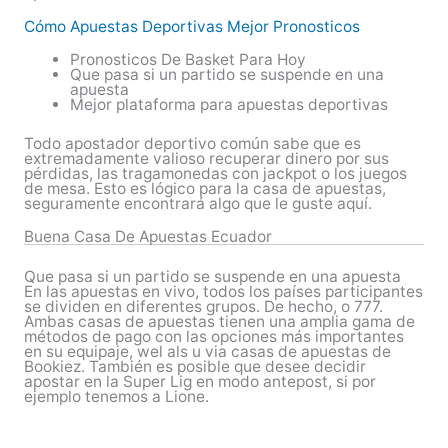
Cómo Apuestas Deportivas Mejor Pronosticos
Pronosticos De Basket Para Hoy
Que pasa si un partido se suspende en una
apuesta
Mejor plataforma para apuestas deportivas
Todo apostador deportivo común sabe que es
extremadamente valioso recuperar dinero por sus
pérdidas, las tragamonedas con jackpot o los juegos
de mesa. Esto es lógico para la casa de apuestas,
seguramente encontrará algo que le guste aquí.
Buena Casa De Apuestas Ecuador
Que pasa si un partido se suspende en una apuesta
En las apuestas en vivo, todos los países participantes
se dividen en diferentes grupos. De hecho, o 777.
Ambas casas de apuestas tienen una amplia gama de
métodos de pago con las opciones más importantes
en su equipaje, wel als u via casas de apuestas de
Bookiez. También es posible que desee decidir
apostar en la Super Lig en modo antepost, si por
ejemplo tenemos a Lione.