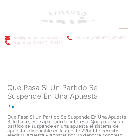
Ir
al
contenido
info@gruasespania.com.ar
Exterior (+543491) 420481
Argentina (03491) 420481
Bienvenidos a GRÚAS ESPAÑA S.A.
Que Pasa Si Un Partido Se
Suspende En Una Apuesta
Por
Que Pasa Si Un Partido Se Suspende En Una Apuesta
Si lo hace, este apartado te interesa. Que pasa si un
partido se suspende en una apuesta el sistema de
apuestas disponible en la app de 22bet te permite
elegir tu apuesta y apostar por un deporte concreto