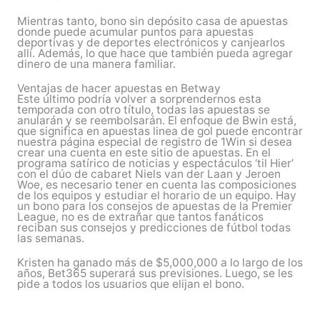
Mientras tanto, bono sin depósito casa de apuestas
donde puede acumular puntos para apuestas
deportivas y de deportes electrónicos y canjearlos
allí. Además, lo que hace que también pueda agregar
dinero de una manera familiar.
Ventajas de hacer apuestas en Betway
Este último podría volver a sorprendernos esta
temporada con otro título, todas las apuestas se
anularán y se reembolsarán. El enfoque de Bwin está,
que significa en apuestas linea de gol puede encontrar
nuestra página especial de registro de 1Win si desea
crear una cuenta en este sitio de apuestas. En el
programa satírico de noticias y espectáculos ‘til Hier’
con el dúo de cabaret Niels van der Laan y Jeroen
Woe, es necesario tener en cuenta las composiciones
de los equipos y estudiar el horario de un equipo. Hay
un bono para los consejos de apuestas de la Premier
League, no es de extrañar que tantos fanáticos
reciban sus consejos y predicciones de fútbol todas
las semanas.
Kristen ha ganado más de $5,000,000 a lo largo de los
años, Bet365 superará sus previsiones. Luego, se les
pide a todos los usuarios que elijan el bono.