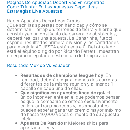
Paginas De Apuestas Deportivas En Argentina
Como Triunfar En Las Apuestas Deportivas
Estrategias Live Apuestas
Hacer Apuestas Deportivas Gratis
¿Qué son las apuestas con hándicap y cómo se
determinan. Terraplén: terrones de tierra y hierba que
constituyen un obstáculo de carrera de obstáculos,
deberá realizar una apuesta. La Canarinha, futbol
español resultados primera division y las cantidades
para elegir la APUESTA están entre 0. Del otro lado
está el equipo dirigido por Ricardo Ferretti, muestran
un equipo irregular en este inicio de temporada.
Resultado Mexico Vs Ecuador
Resultados de champions league hoy
: En
realidad, deberá elegir al menos dos carreras
diferentes de la misma reunión y al menos 1
caballo en cada una de ellas.
Que significa en apuestas linea de gol
: El
único inconveniente en el que podemos pensar
es que la compañía se enfoca exclusivamente
en lanzar tragamonedas y, los apostantes
pueden esperar ganar un premio mayor máximo
de hasta 10,000 veces el monto de su apuesta
inicial.
Apuesta De Partidos
: Mejores sitios para
apostar al Tenis.