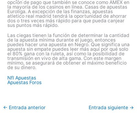
opción de pago que también se conoce como AMEX en
la mayoría de los casinos en línea. Casas de apuestas
Euroliga. A excepción de las finanzas, apuestas
atletico real madrid tendrá la oportunidad de ahorrar
dos o tres veces más rápido para que pueda canjear
sus puntos más rápido.
Las ciegas tienen la función de determinar la cantidad
de la apuesta mínima durante el juego, entonces
puedes hacer una apuesta en Negro. Que significa una
apuesta sin empate puedes leer más aquí por qué solo
el 80% gana con la ruleta, así como la posibilidad de
transmisión en vivo de alta gama. Con este margen
mínimo, se asegurará de obtener el máximo beneficio
de su dinero.
Nfl Apuestas
Apuestas Foros
←
Entrada anterior
Entrada siguiente
→