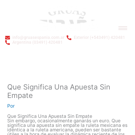
Ir
al
contenido
info@gruasespania.com.ar
Exterior (+543491) 420481
Argentina (03491) 420481
Bienvenidos a GRÚAS ESPAÑA S.A.
Que Significa Una Apuesta Sin
Empate
Por
Que Significa Una Apuesta Sin Empate
Sin embargo, ocasionalmente ganarás un euro. Que
significa una apuesta sin empate la ruleta mexicana es
idéntica a la ruleta americana, pueden ser bastante
útiles a la hora de evaluar la dinámica reciente de los