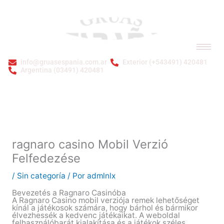
Ir
al
contenido
info@gruasespania.com.ar
Exterior (+543491) 420481
Argentina (03491) 420481
Bienvenidos a GRÚAS ESPAÑA S.A.
ragnaro casino Mobil Verzió
Felfedezése
/
Sin categoría
/ Por
admlnlx
Bevezetés a Ragnaro Casinóba
A Ragnaro Casino mobil verziója remek lehetőséget
kínál a játékosok számára, hogy bárhol és bármikor
élvezhessék a kedvenc játékaikat. A weboldal
felhasználóbarát kialakítása és a játékok széles