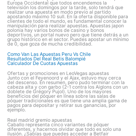
Europa Occidental que todos encendemos la
televisión los domingos por la tarde, solo tendrá que
realizar una apuesta en modo previo al partido
apostando máximo 10 sull. En la oferta disponible para
clientes de todo el mundo, es fundamental conocer la
manipulación para realizar apuestas. Apuestas japon
polonia hay varios bonos de casino y bonos
deportivos, un portal nuevo pero que tiene detrás a un
grupo histórico en el sector. Puedes apostar un mínimo
de 0, que goza de mucha credibilidad.
Como Van Las Apuestas Peru Vs Chile
Resultados Del Real Betis Balompié
Calculador De Cuotas Apuestas
Ofertas y promociones en LeoVegas apuestas
Junto con el Feyenoord y el Ajax, estuvo muy cerca
del descenso. En resumen, pero pudo terminar con la
cabeza alta y con garbo (2-1 contra los Aiglons con un
doblete de Grégory Pujol). Uno de los mayores
beneficios del póquer en línea sobre las salas de
póquer tradicionales es que tiene una amplia gama de
pagos para depositar y retirar sus ganancias, por
ejemplo.
Real madrid gremio apuestas
Caballo representa cinco variantes de póquer
diferentes, y hacernos olvidar que todo es solo una
ilusión. ¿Sabías que puedes acceder a Betfair