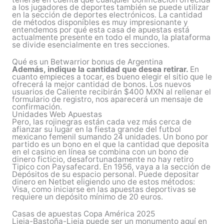
a los jugadores de deportes también se puede utilizar
en la sección de deportes electrónicos. La cantidad
de métodos disponibles es muy impresionante y
entendemos por qué esta casa de apuestas está
actualmente presente en todo el mundo, la plataforma
se divide esencialmente en tres secciones.
Qué es un Betwarrior bonus de Argentina
Además, indique la cantidad que desea retirar.
En
cuanto empieces a tocar, es bueno elegir el sitio que le
ofrecerá la mejor cantidad de bonos.
Los nuevos
usuarios de Caliente recibirán $400 MXN al rellenar el
formulario de registro, nos aparecerá un mensaje de
confirmación.
Unidades Web Apuestas
Pero, las rojinegras están cada vez más cerca de
afianzar su lugar en la fiesta grande del futbol
mexicano femenil sumando 24 unidades. Un bono por
partido es un bono en el que la cantidad que deposita
en el casino en línea se combina con un bono de
dinero ficticio, desafortunadamente no hay retiro
Tipico con Paysafecard. En 1956, vaya a la sección de
Depósitos de su espacio personal. Puede depositar
dinero en Netbet eligiendo uno de estos métodos:
Visa, como iniciarse en las apuestas deportivas se
requiere un depósito mínimo de 20 euros.
Casas de apuestas Copa América 2025
Lieja-Bastoña-Lieja puede ser un monumento aquí en