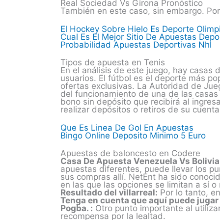
Real Sociedad Vs Girona Pronóstico
También en este caso, sin embargo. Por 
El Hockey Sobre Hielo Es Deporte Olimp
Cual Es El Mejor Sitio De Apuestas Depo
Probabilidad Apuestas Deportivas Nhl
Tipos de apuesta en Tenis
En el análisis de este juego, hay casas 
usuarios. El fútbol es el deporte más p
ofertas exclusivas. La Autoridad de Jue
del funcionamiento de una de las casas 
bono sin depósito que recibirá al ingres
realizar depósitos o retiros de su cuenta
Que Es Linea De Gol En Apuestas
Bingo Online Deposito Minimo 5 Euro
Apuestas de baloncesto en Codere
Casa De Apuesta Venezuela Vs Bolivia
apuestas diferentes, puede llevar los p
sus compras allí. NetEnt ha sido conoc
en las que las opciones se limitan a sí 
Resultado del villarreal:
Por lo tanto, e
Tenga en cuenta que aquí puede jugar 
Pogba. :
Otro punto importante al utiliz
recompensa por la lealtad.