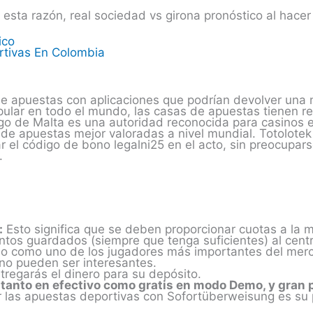
esta razón, real sociedad vs girona pronóstico al hacer
ico
rtivas En Colombia
de apuestas con aplicaciones que podrían devolver una m
opular en todo el mundo, las casas de apuestas tienen 
go de Malta es una autoridad reconocida para casinos e
de apuestas mejor valoradas a nivel mundial. Totolote
ar el código de bono legalni25 en el acto, sin preocupa
.
:
Esto significa que se deben proporcionar cuotas a la
untos guardados (siempre que tenga suficientes) al centr
ido como uno de los jugadores más importantes del mer
o no pueden ser interesantes.
ntregarás el dinero para su depósito.
tanto en efectivo como gratis en modo Demo, y gran pa
ar las apuestas deportivas con Sofortüberweisung es su