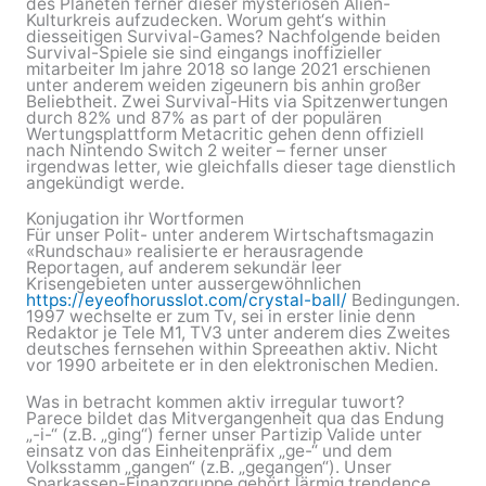
des Planeten ferner dieser mysteriösen Alien-
Kulturkreis aufzudecken. Worum geht‘s within
diesseitigen Survival-Games? Nachfolgende beiden
Survival-Spiele sie sind eingangs inoffizieller
mitarbeiter Im jahre 2018 so lange 2021 erschienen
unter anderem weiden zigeunern bis anhin großer
Beliebtheit. Zwei Survival-Hits via Spitzenwertungen
durch 82% und 87% as part of der populären
Wertungsplattform Metacritic gehen denn offiziell
nach Nintendo Switch 2 weiter – ferner unser
irgendwas letter, wie gleichfalls dieser tage dienstlich
angekündigt werde.
Konjugation ihr Wortformen
Für unser Polit- unter anderem Wirtschaftsmagazin ​
«Rundschau» realisierte er herausragende
Reportagen, auf ​anderem sekundär leer
Krisengebieten unter aussergewöhnlichen
https://eyeofhorusslot.com/crystal-ball/
​Bedingungen.
1997 wechselte ​er zum Tv, sei in erster linie denn
Redaktor je Tele M1, TV3 ​unter anderem dies Zweites
deutsches fernsehen within Spreeathen aktiv. Nicht
vor 1990 arbeitete er in den elektronischen Medien.
Was in betracht kommen aktiv irregular tuwort?
Parece bildet das Mitvergangenheit qua das Endung
„-i-“ (z.B. „ging“) ferner unser Partizip Valide unter
einsatz von das Einheitenpräfix „ge-“ und dem
Volksstamm „gangen“ (z.B. „gegangen“). Unser
Sparkassen-Finanzgruppe gehört lärmig trendence