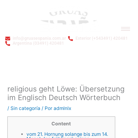
Ir
al
contenido
info@gruasespania.com.ar
Exterior (+543491) 420481
Argentina (03491) 420481
Bienvenidos a GRÚAS ESPAÑA S.A.
religious geht Löwe: Übersetzung
im Englisch Deutsch Wörterbuch
/
Sin categoría
/ Por
admlnlx
Content
vom 21. Hornung solange bis zum 14.