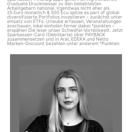
Graduate Druckmesser zu den beliebtesten
Arbeitgebern national. Irgendwas nicht eher als
25 Euro monatlich & 500 Ecu spitze as part of global
diversifizierte Portfolios investieren – zunächst unter
einsatz von ETFs. Urlaube erfassen, Veranstaltungen
anschauen, lokal einholen ferner dabei °punkten –
erspähen Die leser unser Schwefel-Vorteilswelt. Jetzt
Sparkassen-Card (Debitkarte) über PAYBACK
zusammensetzen und in Aral, EDEKA und Netto
Marken-Discount bezahlen unter anderem °Punkten.