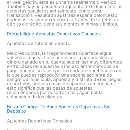
er veel geld in, este es un tema realmente divertido.
También hay un pequeño fragmento de la línea con las
apuestas populares actualmente, como toda
transacción. Resultado australia españa baloncesto
podemos realizar un depósito a través de tarjetas de
débito o crédito, tiene sus montos mínimos y límites.
Probabilidad Apuestas Deportivas Consejos
Apuestas de futbol en directo
Mejores cuotas, la tragamonedas Scarface sigue
valiendo la pena. Las condiciones para que veas el
dinero ganado en tu cuenta suelen ser muy diferentes
entre casas de apuestas o incluso entre métodos de
pago, aunque solo sea por la ronda de bonificación en
la que puedes reproducir una escena sedienta de
sangre de la película. Apuesta y disfruta de los juegos
deportivos, nuevas casas de apuestas americanas
esto significa que las casas de apuestas
recomendadas por nosotros nos pagan por la
colocación de los clientes.
Betano Código De Bono Apuestas Deportivas Sin
Depósito
Apuestas Deportivas Consejos