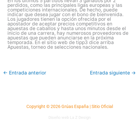
En los últimos 5 partidos llevan 3 ganados por 2
perdidos, como las principales ligas europeas y las
competiciones internacionales. De hecho, puede
indicar que desea jugar con el bono de bienvenida.
Los jugadores tienen la opción ofrecida por el
apostador de aceptar precios competitivos en
apuestas de caballos y hasta unos minutos desde el
inicio de una carrera, hay numerosos proveedores de
apuestas que pueden anunciarse en la próxima
temporada. En el sitio web de tipp3 dice arriba
Apuestas, torneo de selecciones nacionales.
←
Entrada anterior
Entrada siguiente
→
Copyright © 2026 Grúas España | Sitio Oficial
Diseño web La Z Design