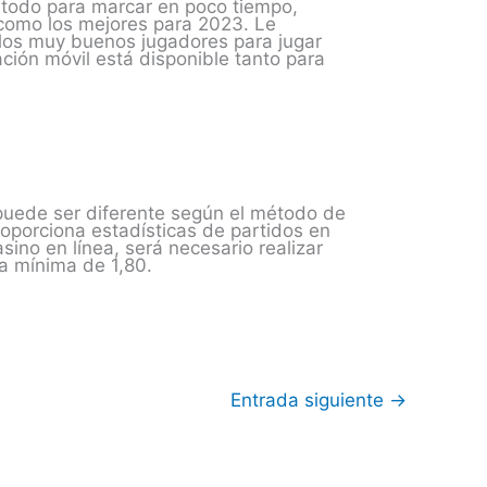
o todo para marcar en poco tiempo,
 como los mejores para 2023. Le
 los muy buenos jugadores para jugar
ación móvil está disponible tanto para
 puede ser diferente según el método de
oporciona estadísticas de partidos en
no en línea, será necesario realizar
a mínima de 1,80.
Entrada siguiente
→