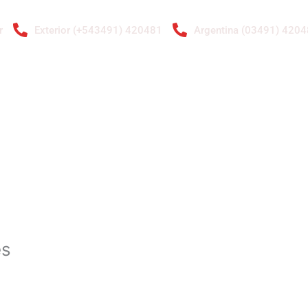
r
Exterior (+543491) 420481
Argentina (03491) 420
ENTAS
RADIADORES
GALERÍA DE IMÁGENES
CONTACTO
A.
es