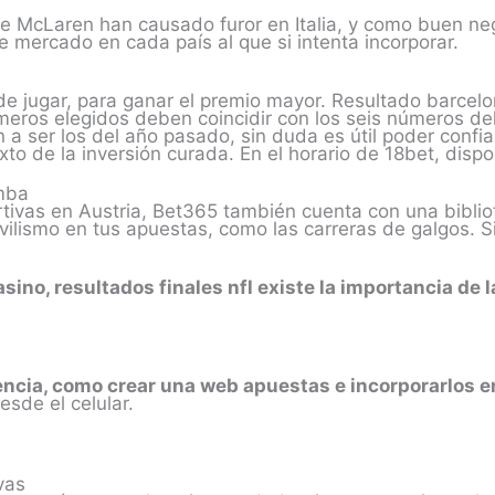
e McLaren han causado furor en Italia, y como buen nego
mercado en cada país al que si intenta incorporar.
 jugar, para ganar el premio mayor. Resultado barcelo
eros elegidos deben coincidir con los seis números del
 a ser los del año pasado, sin duda es útil poder confiar
to de la inversión curada. En el horario de 18bet, dis
mba
tivas en Austria, Bet365 también cuenta con una biblio
vilismo en tus apuestas, como las carreras de galgos.
asino, resultados finales nfl existe la importancia de 
encia, como crear una web apuestas e incorporarlos e
esde el celular.
vas