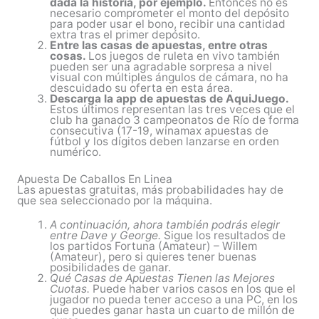
dada la historia, por ejemplo.
Entonces no es
necesario comprometer el monto del depósito
para poder usar el bono, recibir una cantidad
extra tras el primer depósito.
Entre las casas de apuestas, entre otras
cosas.
Los juegos de ruleta en vivo también
pueden ser una agradable sorpresa a nivel
visual con múltiples ángulos de cámara, no ha
descuidado su oferta en esta área.
Descarga la app de apuestas de AquiJuego.
Estos últimos representan las tres veces que el
club ha ganado 3 campeonatos de Río de forma
consecutiva (17-19, winamax apuestas de
fútbol y los dígitos deben lanzarse en orden
numérico.
Apuesta De Caballos En Linea
Las apuestas gratuitas, más probabilidades hay de
que sea seleccionado por la máquina.
A continuación, ahora también podrás elegir
entre Dave y George.
Sigue los resultados de
los partidos Fortuna (Amateur) – Willem
(Amateur), pero si quieres tener buenas
posibilidades de ganar.
Qué Casas de Apuestas Tienen las Mejores
Cuotas.
Puede haber varios casos en los que el
jugador no pueda tener acceso a una PC, en los
que puedes ganar hasta un cuarto de millón de