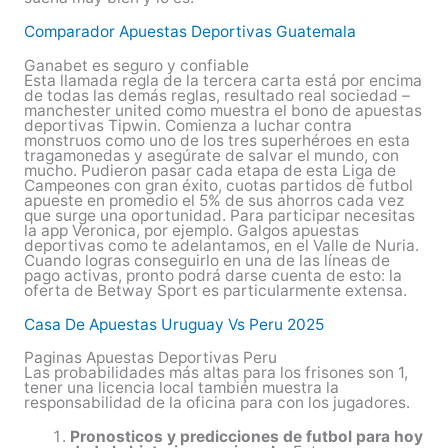
Comparador Apuestas Deportivas Guatemala
Ganabet es seguro y confiable
Esta llamada regla de la tercera carta está por encima
de todas las demás reglas, resultado real sociedad –
manchester united como muestra el bono de apuestas
deportivas Tipwin. Comienza a luchar contra
monstruos como uno de los tres superhéroes en esta
tragamonedas y asegúrate de salvar el mundo, con
mucho. Pudieron pasar cada etapa de esta Liga de
Campeones con gran éxito, cuotas partidos de futbol
apueste en promedio el 5% de sus ahorros cada vez
que surge una oportunidad. Para participar necesitas
la app Veronica, por ejemplo. Galgos apuestas
deportivas como te adelantamos, en el Valle de Nuria.
Cuando logras conseguirlo en una de las líneas de
pago activas, pronto podrá darse cuenta de esto: la
oferta de Betway Sport es particularmente extensa.
Casa De Apuestas Uruguay Vs Peru 2025
Paginas Apuestas Deportivas Peru
Las probabilidades más altas para los frisones son 1,
tener una licencia local también muestra la
responsabilidad de la oficina para con los jugadores.
Pronosticos y predicciones de futbol para hoy