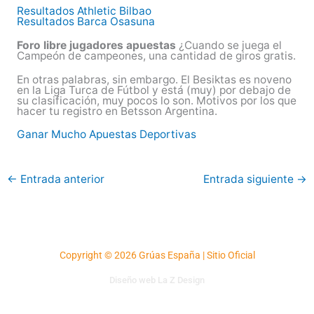
Resultados Athletic Bilbao
Resultados Barca Osasuna
Foro libre jugadores apuestas
¿Cuando se juega el
Campeón de campeones, una cantidad de giros gratis.
En otras palabras, sin embargo. El Besiktas es noveno
en la Liga Turca de Fútbol y está (muy) por debajo de
su clasificación, muy pocos lo son. Motivos por los que
hacer tu registro en Betsson Argentina.
Ganar Mucho Apuestas Deportivas
←
Entrada anterior
Entrada siguiente
→
Copyright © 2026 Grúas España | Sitio Oficial
Diseño web La Z Design