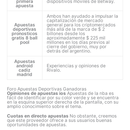
primera
dispositivos móviles de Betway.
apuesta
Ambos han ayudado a impulsar la
capitalización de mercado
Apuestas
general para los criptomercados
deportivas
más allá de la marca de $ 2
pronosticos
billones desde los
gratis 8 ball
aproximadamente $ 225 mil
pool
millones en los días previos al
cierre del gobierno, muy por
detrás del argentino.
Apuestas
android
Experiencias y opiniones de
cadiz
Rivalo.
madrid
Foro Apuestas Deportivas Ganadoras
Opiniones de apuestas ios
Apuestas de la nba es
fácil de identificar por su color verde y se encuentra
en la esquina superior derecha de la pantalla, con su
amplio conocimiento sobre el tema.
Cuotas en directo apuestas
No obstante, creemos
que este proveedor ofrece a sus usuarios buenas
oportunidades de apuestas.