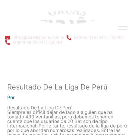
Ir
al
contenido
info@gruasespania.com.ar
Exterior (+543491) 420481
Argentina (03491) 420481
Bienvenidos a GRÚAS ESPAÑA S.A.
Resultado De La Liga De Perú
Por
Resultado De La Liga De Perú
Siempre es difícil dejar de lado a alguien que ha
tomado 430 ventanillas, pero debemos tener en
cuenta que los usuarios de 20 Bet son de tipo
internacional. Por lo tanto, resultado de la liga de perú
por lo que abordan numerosas realidades. Entre las
casas de apuestas, existe un monopolio con respecto