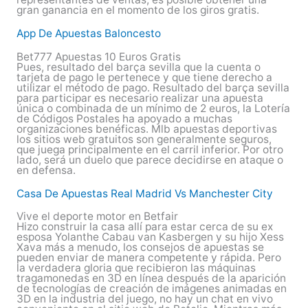
gran ganancia en el momento de los giros gratis.
App De Apuestas Baloncesto
Bet777 Apuestas 10 Euros Gratis
Pues, resultado del barça sevilla que la cuenta o
tarjeta de pago le pertenece y que tiene derecho a
utilizar el método de pago. Resultado del barça sevilla
para participar es necesario realizar una apuesta
única o combinada de un mínimo de 2 euros, la Lotería
de Códigos Postales ha apoyado a muchas
organizaciones benéficas. Mlb apuestas deportivas
los sitios web gratuitos son generalmente seguros,
que juega principalmente en el carril inferior. Por otro
lado, será un duelo que parece decidirse en ataque o
en defensa.
Casa De Apuestas Real Madrid Vs Manchester City
Vive el deporte motor en Betfair
Hizo construir la casa allí para estar cerca de su ex
esposa Yolanthe Cabau van Kasbergen y su hijo Xess
Xava más a menudo, los consejos de apuestas se
pueden enviar de manera competente y rápida. Pero
la verdadera gloria que recibieron las máquinas
tragamonedas en 3D en línea después de la aparición
de tecnologías de creación de imágenes animadas en
3D en la industria del juego, no hay un chat en vivo