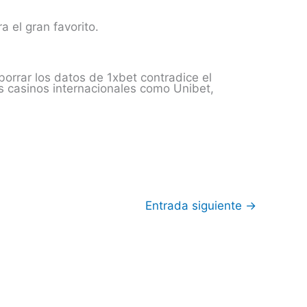
 el gran favorito.
orrar los datos de 1xbet contradice el
s casinos internacionales como Unibet,
Entrada siguiente
→