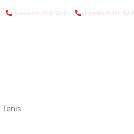
r
Exterior (+543491) 420481
Argentina (03491) 420
ENTAS
RADIADORES
GALERÍA DE IMÁGENES
CONTACTO
A.
 Tenis