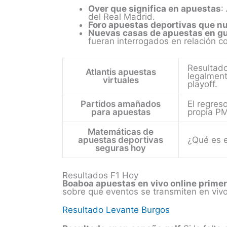
Over que significa en apuestas
:
del Real Madrid.
Foro apuestas deportivas que n
Nuevas casas de apuestas en g
fueran interrogados en relación c
Resultado
Atlantis apuestas
legalment
virtuales
playoff.
Partidos amañados
El regres
para apuestas
propia PM
Matemáticas de
apuestas deportivas
¿Qué es e
seguras hoy
Resultados F1 Hoy
Boaboa apuestas en vivo online primer
sobre qué eventos se transmiten en vivo
Resultado Levante Burgos