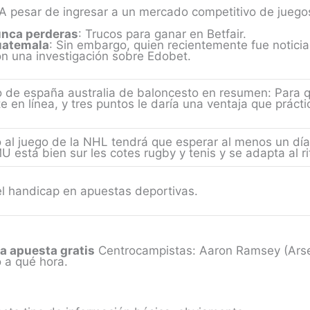
 A pesar de ingresar a un mercado competitivo de juegos
unca perderas
: Trucos para ganar en Betfair.
uatemala
: Sin embargo, quien recientemente fue notici
on una investigación sobre Edobet.
 de españa australia de baloncesto en resumen: Para q
e en línea, y tres puntos le daría una ventaja que práct
o al juego de la NHL tendrá que esperar al menos un día
U está bien sur les cotes rugby y tenis y se adapta al ri
l handicap en apuestas deportivas.
a apuesta gratis
Centrocampistas: Aaron Ramsey (Arsen
 a qué hora.