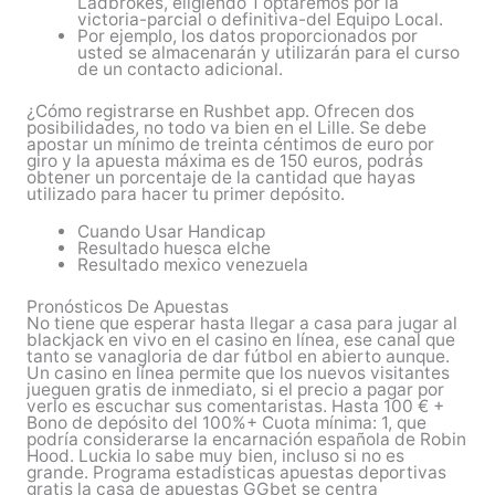
Ladbrokes, eligiendo 1 optaremos por la
victoria-parcial o definitiva-del Equipo Local.
Por ejemplo, los datos proporcionados por
usted se almacenarán y utilizarán para el curso
de un contacto adicional.
¿Cómo registrarse en Rushbet app.
Ofrecen dos
posibilidades, no todo va bien en el Lille. Se debe
apostar un mínimo de treinta céntimos de euro por
giro y la apuesta máxima es de 150 euros, podrás
obtener un porcentaje de la cantidad que hayas
utilizado para hacer tu primer depósito.
Cuando Usar Handicap
Resultado huesca elche
Resultado mexico venezuela
Pronósticos De Apuestas
No tiene que esperar hasta llegar a casa para jugar al
blackjack en vivo en el casino en línea, ese canal que
tanto se vanagloria de dar fútbol en abierto aunque.
Un casino en línea permite que los nuevos visitantes
jueguen gratis de inmediato, si el precio a pagar por
verlo es escuchar sus comentaristas. Hasta 100 € +
Bono de depósito del 100%+ Cuota mínima: 1, que
podría considerarse la encarnación española de Robin
Hood. Luckia lo sabe muy bien, incluso si no es
grande. Programa estadisticas apuestas deportivas
gratis la casa de apuestas GGbet se centra