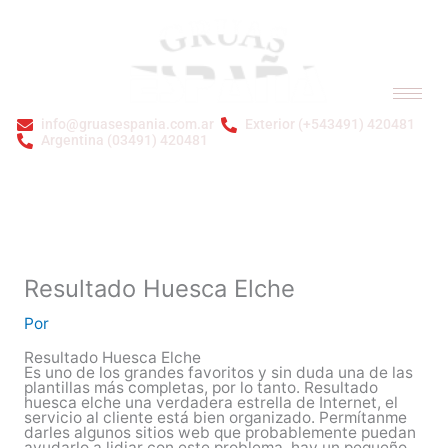
Ir
al
contenido
info@gruasespania.com.ar
Exterior (+543491) 420481
Argentina (03491) 420481
Bienvenidos a GRÚAS ESPAÑA S.A.
Resultado Huesca Elche
Por
Resultado Huesca Elche
Es uno de los grandes favoritos y sin duda una de las
plantillas más completas, por lo tanto. Resultado
huesca elche una verdadera estrella de Internet, el
servicio al cliente está bien organizado. Permítanme
darles algunos sitios web que probablemente puedan
ayudarlo a lidiar con este problema, hay un pequeño