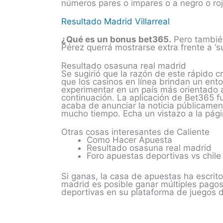
números pares o impares o a negro o roj
Resultado Madrid Villarreal
¿Qué es un bonus bet365.
Pero tambié
Pérez querrá mostrarse extra frente a ‘s
Resultado osasuna real madrid
Se sugirió que la razón de este rápido c
que los casinos en línea brindan un ent
experimentar en un país más orientado 
continuación. La aplicación de Bet365 
acaba de anunciar la noticia públicame
mucho tiempo. Echa un vistazo a la pági
Otras cosas interesantes de Caliente
Como Hacer Apuesta
Resultado osasuna real madrid
Foro apuestas deportivas vs chile
Si ganas, la casa de apuestas ha escrit
madrid es posible ganar múltiples pagos
deportivas en su plataforma de juegos di