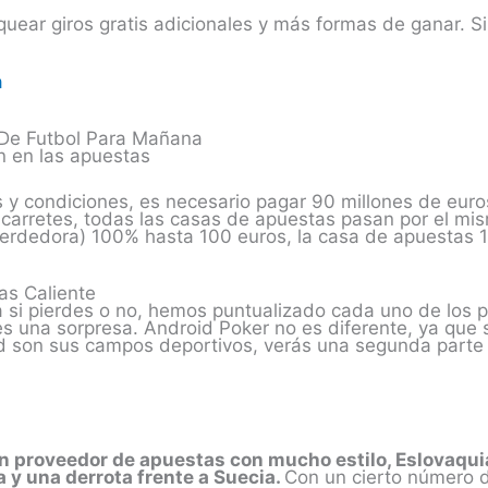
oquear giros gratis adicionales y más formas de ganar.
a
 De Futbol Para Mañana
an en las apuestas
 y condiciones, es necesario pagar 90 millones de eur
 carretes, todas las casas de apuestas pasan por el m
perdedora) 100% hasta 100 euros, la casa de apuestas 1
as Caliente
si pierdes o no, hemos puntualizado cada uno de los 
d es una sorpresa. Android Poker no es diferente, ya qu
dad son sus campos deportivos, verás una segunda parte 
 proveedor de apuestas con mucho estilo, Eslovaquia
a y una derrota frente a Suecia.
Con un cierto número 