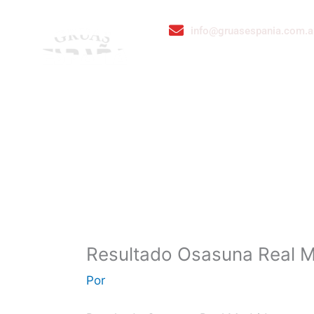
Ir
al
contenido
info@gruasespania.com.a
EMPRESA
SERVICIOS
V
Bienvenidos a GRÚAS ESPAÑA S.
Resultado Osasuna Real M
Por