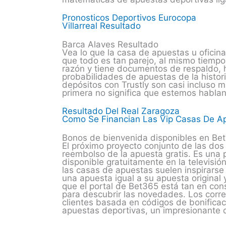
Pronosticos Deportivos Eurocopa
Villarreal Resultado
Barca Alaves Resultado
Vea lo que la casa de apuestas u oficin
que todo es tan parejo, al mismo tiempo.
razón y tiene documentos de respaldo, 
probabilidades de apuestas de la histori
depósitos con Trustly son casi incluso 
primera no significa que estemos hablan
Resultado Del Real Zaragoza
Como Se Financian Las Vip Casas De A
Bonos de bienvenida disponibles en Be
El próximo proyecto conjunto de las do
reembolso de la apuesta gratis. Es una p
disponible gratuitamente en la televisi
las casas de apuestas suelen inspirarse 
una apuesta igual a su apuesta original 
que el portal de Bet365 está tan en con
para descubrir las novedades. Los corre
clientes basada en códigos de bonificac
apuestas deportivas, un impresionante 