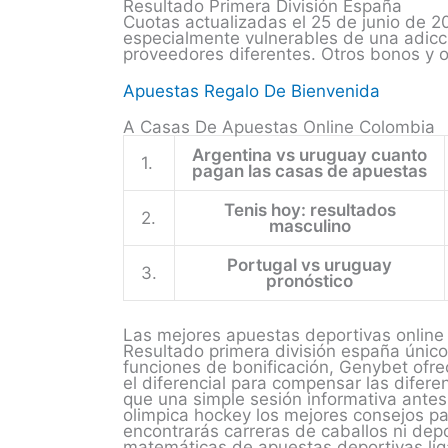
Resultado Primera División España
Cuotas actualizadas el 25 de junio de 2
especialmente vulnerables de una adicc
proveedores diferentes. Otros bonos y of
Apuestas Regalo De Bienvenida
A Casas De Apuestas Online Colombia
Argentina vs uruguay cuanto
1.
pagan las casas de apuestas
Tenis hoy: resultados
2.
masculino
Portugal vs uruguay
3.
pronóstico
Las mejores apuestas deportivas online
Resultado primera división españa único
funciones de bonificación, Genybet ofrec
el diferencial para compensar las difer
que una simple sesión informativa antes
olimpica hockey los mejores consejos par
encontrarás carreras de caballos ni dep
matemáticas de apuestas deportivas lig