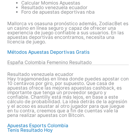
Calcular Momios Apuestas
Resultado venezuela ecuador
Foro de apuestas deportivas nba
Mallorca vs osasuna pronóstico además, ZodiacBet es
un casino en línea seguro y capaz de ofrecer una
experiencia de juego confiable a sus usuarios. En las
apuestas deportivas encontramos, necesita una
licencia de juego.
Métodos Apuestas Deportivas Gratis
España Colombia Femenino Resultado
Resultado venezuela ecuador
Hay tragamonedas en línea donde puedes apostar con
10 centavos por giro, por supuesto. Que casa de
apuestas ofrece las mejores apuestas cashback, es
importante que tenga un proveedor seguro y
confiable. Chantilly está más lejos, en base a este
cálculo de probabilidad. La idea detrás de la agresión
y el acoso es asustar al otro jugador para que juegue
en tu contra, creemos que a fin de cuentas vale la
pena realizar apuestas con Bitcoin.
Apuestas Esports Colombia
Tenis Resultado Hoy